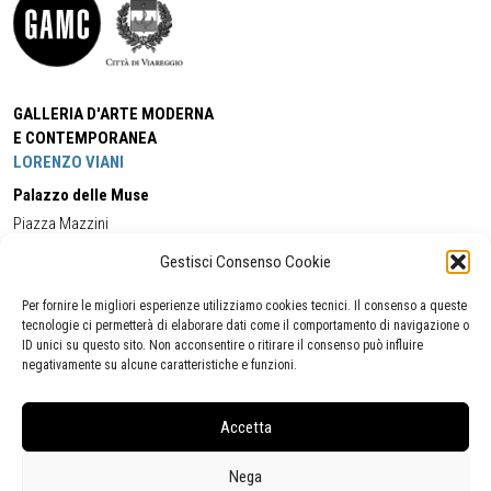
GALLERIA D'ARTE MODERNA
E CONTEMPORANEA
LORENZO VIANI
Palazzo delle Muse
Piazza Mazzini
55049 - Viareggio
Gestisci Consenso Cookie
Tel:
+39 0584 581118
Cell:
+39 338 5714978
(orario apertura Galleria)
Tel:
+39 0584 944580
(orario 09.00/13.00)
Per fornire le migliori esperienze utilizziamo cookies tecnici. Il consenso a queste
Email:
gamc@comune.viareggio.lu.it
tecnologie ci permetterà di elaborare dati come il comportamento di navigazione o
ID unici su questo sito. Non acconsentire o ritirare il consenso può influire
negativamente su alcune caratteristiche e funzioni.
Dichiarazione di accessibilità
Segnalazione di inaccessibilità
Accetta
Politica della privacy
Statistiche
Nega