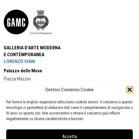
GALLERIA D'ARTE MODERNA
E CONTEMPORANEA
LORENZO VIANI
Palazzo delle Muse
Piazza Mazzini
55049 - Viareggio
Gestisci Consenso Cookie
Tel:
+39 0584 581118
Cell:
+39 338 5714978
(orario apertura Galleria)
Tel:
+39 0584 944580
(orario 09.00/13.00)
Per fornire le migliori esperienze utilizziamo cookies tecnici. Il consenso a queste
Email:
gamc@comune.viareggio.lu.it
tecnologie ci permetterà di elaborare dati come il comportamento di navigazione o
ID unici su questo sito. Non acconsentire o ritirare il consenso può influire
negativamente su alcune caratteristiche e funzioni.
Dichiarazione di accessibilità
Segnalazione di inaccessibilità
Accetta