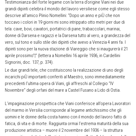
Testimonianza del forte legame con la terra d’origine Viani nei due
grandi dipinti celebra il mondo del lavoro versiliese come egli stesso
descrive all’amico Plinio Nomellini: “Dopo un anno e piÙ che non
toccavo i colori in 19 giorni mi sono intrippato otto metri per due di
tela: cave, bovi, cavatori, portatrici di pane, trabaccolari, marinai,
donne di Darsena e ragazzi e la Darsena tutto al vero, a grandezza del
vero, sul tono e sullo stile dei dipinti che avevo a Venezia 4 anni fa. I
dipinti sono per la nuova stazione di Viareggio che si inaugurerà il 21
aprile prossimo”¦” (lettera a Nomellini 16 aprile 1936, in Cardellini
Signorini, doc. 137, p. 374).
Le due grandi tele, che costituiscono la realizzazione di uno degli
incarichi piÙ importanti conferiti al Maestro, sono immediatamente
precedenti l’ultima opera di Viani, gli affreschi al Collegio “IV
Novembre” degli orfani del mare a Castel Fusano a Lido di Ostia.
L’impaginazione prospettica che Viani conferisce all’opera Lavoratori
del marmo in Versilia corrisponde al legame antichissimo che gli
uomini e le donne della costa hanno con il mondo del lavoro fatto di
fatica, di vita e di morte. Raggiunta ormai l’estrema maturità della sua
produzione artistica – muore il 2 novembre del 1936 – la struttura