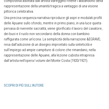
compositiva adottata dall’artista viareggino riflette l’abbandono della
rappresentazione della umanità tragica a vantaggio di una visione
pittorica celebrativa.
Una precisa sequenza narrativa riproduce gli aspri e modulati profili
delle Apuane sullo sfondo, mentre in primo piano, in una luce quieta
pervasa di riverente sacralità, viene glorificato il lavoro del cavatore,
dei buoi e il ruolo non secondario della donna con bambino
raffigurata come un’icona. La semplicità della narrazione &EGRAVE;
resa dall’adozione di un disegno improntato sulla sinteticità e
sull’impiego ad ampie campiture di colore che rimandano, nella
rappresentazione delle Apuane, alla lezione cubista intrapresa
dall’artista nell’opera I volumi del Monte Costa (1920/1921).
SCOPRI DI PIÙ SULL'AUTORE