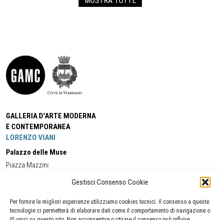
MOSTRA TUTTE
GALLERIA D'ARTE MODERNA
E CONTEMPORANEA
LORENZO VIANI
Palazzo delle Muse
Piazza Mazzini
55049 - Viareggio
Gestisci Consenso Cookie
Tel:
+39 0584 581118
Cell:
+39 338 5714978
(orario apertura Galleria)
Tel:
+39 0584 944580
(orario 09.00/13.00)
Per fornire le migliori esperienze utilizziamo cookies tecnici. Il consenso a queste
Email:
gamc@comune.viareggio.lu.it
tecnologie ci permetterà di elaborare dati come il comportamento di navigazione o
ID unici su questo sito. Non acconsentire o ritirare il consenso può influire