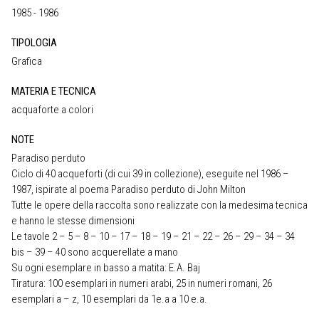
1985 - 1986
TIPOLOGIA
Grafica
MATERIA E TECNICA
acquaforte a colori
NOTE
Paradiso perduto
Ciclo di 40 acqueforti (di cui 39 in collezione), eseguite nel 1986 –
1987, ispirate al poema Paradiso perduto di John Milton
Tutte le opere della raccolta sono realizzate con la medesima tecnica
e hanno le stesse dimensioni
Le tavole 2 – 5 – 8 – 10 – 17 – 18 – 19 – 21 – 22 – 26 – 29 – 34 – 34
bis – 39 – 40 sono acquerellate a mano
Su ogni esemplare in basso a matita: E.A. Baj
Tiratura: 100 esemplari in numeri arabi, 25 in numeri romani, 26
esemplari a – z, 10 esemplari da 1e.a a 10 e.a.