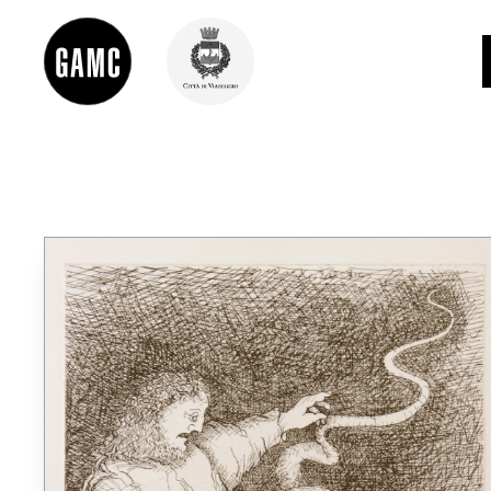
INFO
CONTATTI
DIDATTICA
SHOP
LE COLLEZIONI
GLI AUTORI
LORENZO VIANI
MOSTRE
EVENTI
PALAZZO DELLE MUSE