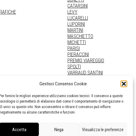
CATARSINI
GRAFICHE
LEVY
LUCARELLI
LUPORINI
MARTINI
MASCHIETTO
MICHETTI
PARISI
PIERACCINI
PREMIO VIAREGGIO
SPOLTI
VARRAUD SANTINI
PROVENIENZE VARIE
Gestisci Consenso Cookie
Per fornire le migliori esperienze utilizziamo cookies tecnici. Il consenso a queste
tecnologie ci permetterà di elaborare dati come il comportamento di navigazione o
ID unici su questo sito. Non acconsentire o ritirare il consenso può influire
negativamente su alcune caratteristiche e funzioni.
Accetta
Nega
Visualizza le preferenze