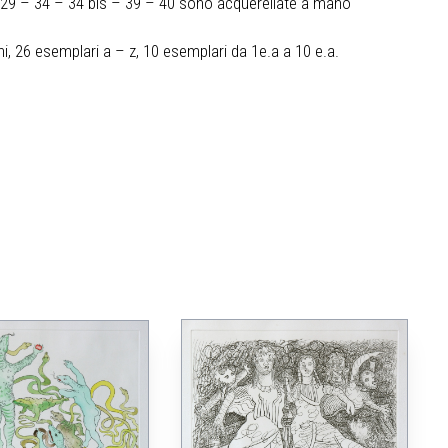
 29 – 34 – 34 bis – 39 – 40 sono acquerellate a mano
i, 26 esemplari a – z, 10 esemplari da 1e.a a 10 e.a.