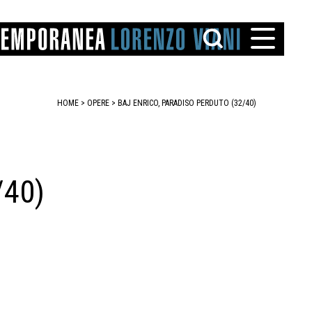
HOME
>
OPERE
> BAJ ENRICO, PARADISO PERDUTO (32/40)
/40)
TTO
IAREGGIO
SANTINI