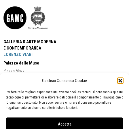
GALLERIA D'ARTE MODERNA
E CONTEMPORANEA
LORENZO VIANI
Palazzo delle Muse
Piazza Mazzini
55049 - Viareggio
Gestisci Consenso Cookie
Tel:
+39 0584 581118
Cell:
+39 338 5714978
(orario apertura Galleria)
Tel:
+39 0584 944580
(orario 09.00/13.00)
Per fornire le migliori esperienze utilizziamo cookies tecnici. Il consenso a queste
Email:
gamc@comune.viareggio.lu.it
tecnologie ci permetterà di elaborare dati come il comportamento di navigazione o
ID unici su questo sito. Non acconsentire o ritirare il consenso può influire
negativamente su alcune caratteristiche e funzioni.
Dichiarazione di accessibilità
Segnalazione di inaccessibilità
Accetta
Politica della privacy