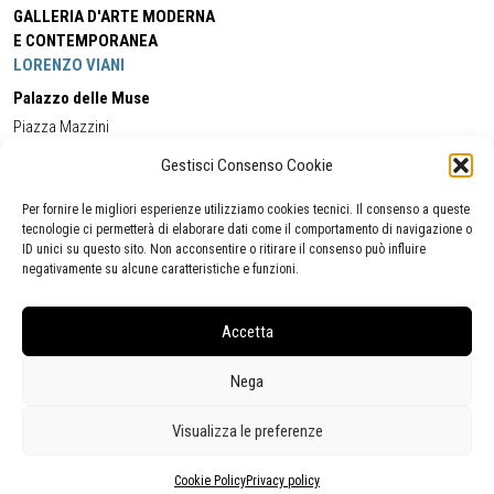
GALLERIA D'ARTE MODERNA
E CONTEMPORANEA
LORENZO VIANI
Palazzo delle Muse
Piazza Mazzini
55049 - Viareggio
Gestisci Consenso Cookie
Tel:
+39 0584 581118
Cell:
+39 338 5714978
(orario apertura Galleria)
Tel:
+39 0584 944580
(orario 09.00/13.00)
Per fornire le migliori esperienze utilizziamo cookies tecnici. Il consenso a queste
Email:
gamc@comune.viareggio.lu.it
tecnologie ci permetterà di elaborare dati come il comportamento di navigazione o
ID unici su questo sito. Non acconsentire o ritirare il consenso può influire
negativamente su alcune caratteristiche e funzioni.
Dichiarazione di accessibilità
Segnalazione di inaccessibilità
Accetta
Politica della privacy
Statistiche
Nega
Visualizza le preferenze
Cookie Policy
Privacy policy