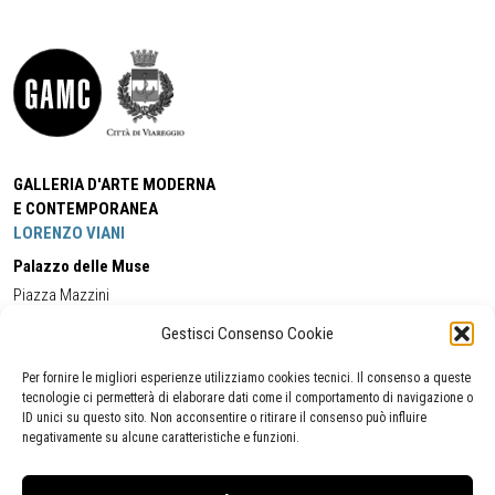
GALLERIA D'ARTE MODERNA
E CONTEMPORANEA
LORENZO VIANI
Palazzo delle Muse
Piazza Mazzini
55049 - Viareggio
Gestisci Consenso Cookie
Tel:
+39 0584 581118
Cell:
+39 338 5714978
(orario apertura Galleria)
Tel:
+39 0584 944580
(orario 09.00/13.00)
Per fornire le migliori esperienze utilizziamo cookies tecnici. Il consenso a queste
Email:
gamc@comune.viareggio.lu.it
tecnologie ci permetterà di elaborare dati come il comportamento di navigazione o
ID unici su questo sito. Non acconsentire o ritirare il consenso può influire
negativamente su alcune caratteristiche e funzioni.
Dichiarazione di accessibilità
Segnalazione di inaccessibilità