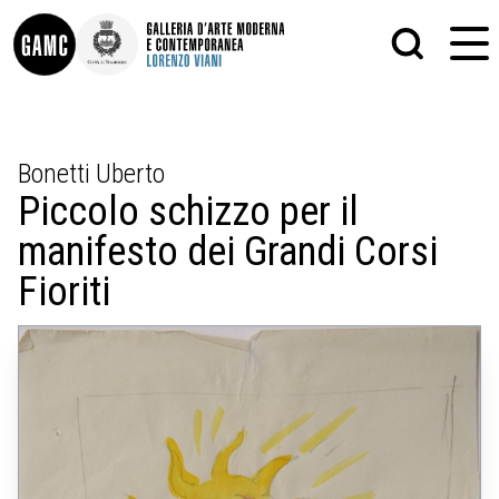
INFO
GRAFICA
Bonetti Uberto
CONTATTI
PITTURA
Piccolo schizzo per il
DIDATTICA
SCULTURA
SHOP
STAMPA
manifesto dei Grandi Corsi
ALTRO
LE COLLEZIONI
MATRICI XILOGRAFICHE
Fioriti
GLI AUTORI
FOTOGRAFIA
LORENZO VIANI
MOSTRE
EVENTI
PALAZZO DELLE MUSE