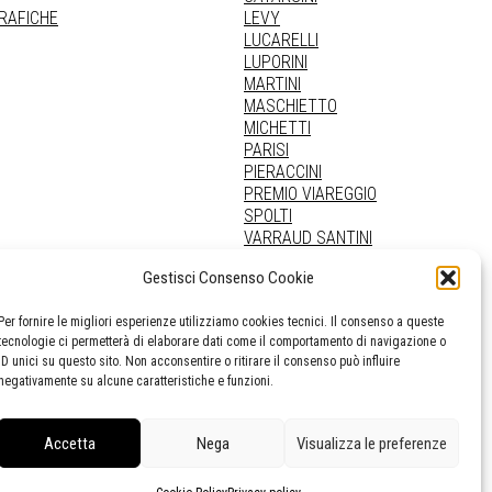
GRAFICHE
LEVY
LUCARELLI
LUPORINI
MARTINI
MASCHIETTO
MICHETTI
PARISI
PIERACCINI
PREMIO VIAREGGIO
SPOLTI
VARRAUD SANTINI
PROVENIENZE VARIE
Gestisci Consenso Cookie
Per fornire le migliori esperienze utilizziamo cookies tecnici. Il consenso a queste
tecnologie ci permetterà di elaborare dati come il comportamento di navigazione o
ID unici su questo sito. Non acconsentire o ritirare il consenso può influire
negativamente su alcune caratteristiche e funzioni.
Accetta
Nega
Visualizza le preferenze