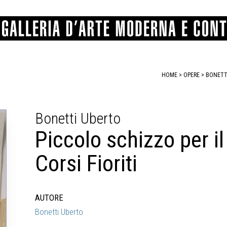
HOME
>
OPERE
> BONETTI
GRAFICA
COMUNALE
ANGELONI
PITTURA
BERTI
BONETTI
Bonetti Uberto
SCULTURA
CATARSINI
LEVY
STAMPA
LUCARELLI
LUPORINI
Piccolo schizzo per i
ALTRO
MARTINI
MASCHIE
MATRICI XILOGRAFICHE
MICHETTI
PARISI
Corsi Fioriti
FOTOGRAFIA
PIERACCINI
PREMIO V
SPOLTI
VARRAUD 
PROVENIENZE VARIE
AUTORE
Bonetti Uberto