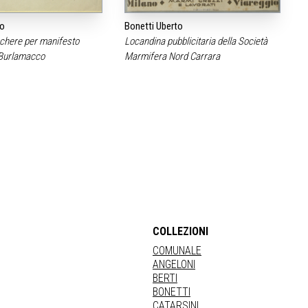
to
Bonetti Uberto
chere per manifesto
Locandina pubblicitaria della Società
l Burlamacco
Marmifera Nord Carrara
COLLEZIONI
COMUNALE
ANGELONI
BERTI
BONETTI
CATARSINI