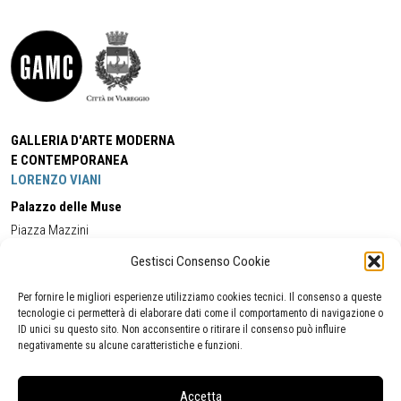
GALLERIA D'ARTE MODERNA
E CONTEMPORANEA
LORENZO VIANI
Palazzo delle Muse
Piazza Mazzini
55049 - Viareggio
Gestisci Consenso Cookie
Tel:
+39 0584 581118
Cell:
+39 338 5714978
(orario apertura Galleria)
Tel:
+39 0584 944580
(orario 09.00/13.00)
Per fornire le migliori esperienze utilizziamo cookies tecnici. Il consenso a queste
Email:
gamc@comune.viareggio.lu.it
tecnologie ci permetterà di elaborare dati come il comportamento di navigazione o
ID unici su questo sito. Non acconsentire o ritirare il consenso può influire
negativamente su alcune caratteristiche e funzioni.
Dichiarazione di accessibilità
Segnalazione di inaccessibilità
Accetta