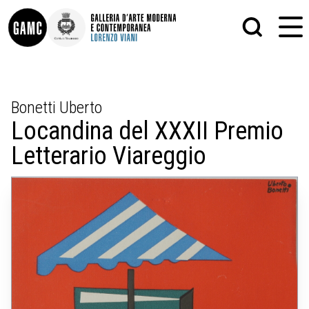
INFO
GRAFICA
Bonetti Uberto
CONTATTI
PITTURA
Locandina del XXXII Premio
DIDATTICA
SCULTURA
SHOP
STAMPA
Letterario Viareggio
ALTRO
LE COLLEZIONI
MATRICI XILOGRAFICHE
GLI AUTORI
FOTOGRAFIA
LORENZO VIANI
MOSTRE
EVENTI
PALAZZO DELLE MUSE