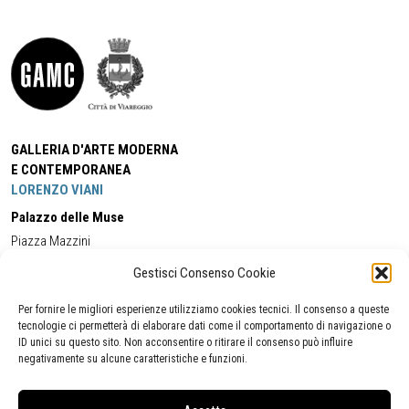
GALLERIA D'ARTE MODERNA
E CONTEMPORANEA
LORENZO VIANI
Palazzo delle Muse
Piazza Mazzini
55049 - Viareggio
Gestisci Consenso Cookie
Tel:
+39 0584 581118
Cell:
+39 338 5714978
(orario apertura Galleria)
Tel:
+39 0584 944580
(orario 09.00/13.00)
Per fornire le migliori esperienze utilizziamo cookies tecnici. Il consenso a queste
Email:
gamc@comune.viareggio.lu.it
tecnologie ci permetterà di elaborare dati come il comportamento di navigazione o
ID unici su questo sito. Non acconsentire o ritirare il consenso può influire
negativamente su alcune caratteristiche e funzioni.
Dichiarazione di accessibilità
Segnalazione di inaccessibilità