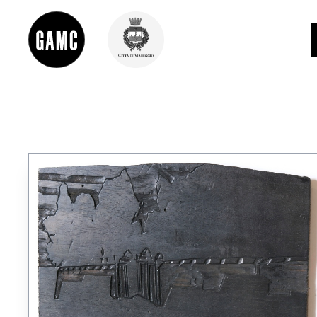
INFO
CONTATTI
DIDATTICA
SHOP
LE COLLEZIONI
GLI AUTORI
LORENZO VIANI
MOSTRE
EVENTI
PALAZZO DELLE MUSE