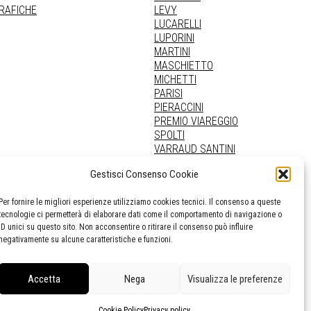
GRAFICHE
LEVY
LUCARELLI
LUPORINI
MARTINI
MASCHIETTO
MICHETTI
PARISI
PIERACCINI
PREMIO VIAREGGIO
SPOLTI
VARRAUD SANTINI
PROVENIENZE VARIE
Gestisci Consenso Cookie
Per fornire le migliori esperienze utilizziamo cookies tecnici. Il consenso a queste
tecnologie ci permetterà di elaborare dati come il comportamento di navigazione o
ID unici su questo sito. Non acconsentire o ritirare il consenso può influire
negativamente su alcune caratteristiche e funzioni.
Accetta
Nega
Visualizza le preferenze
Cookie Policy
Privacy policy