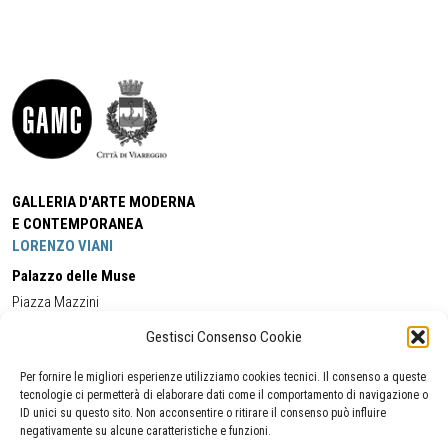
GALLERIA D'ARTE MODERNA
E CONTEMPORANEA
LORENZO VIANI
Palazzo delle Muse
Piazza Mazzini
55049 - Viareggio
Gestisci Consenso Cookie
Tel:
+39 0584 581118
Cell:
+39 338 5714978
(orario apertura Galleria)
Tel:
+39 0584 944580
(orario 09.00/13.00)
Per fornire le migliori esperienze utilizziamo cookies tecnici. Il consenso a queste
Email:
gamc@comune.viareggio.lu.it
tecnologie ci permetterà di elaborare dati come il comportamento di navigazione o
ID unici su questo sito. Non acconsentire o ritirare il consenso può influire
negativamente su alcune caratteristiche e funzioni.