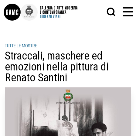
INFO
GRAFICA
TUTTE LE MOSTRE
CONTATTI
PITTURA
Straccali, maschere ed
DIDATTICA
SCULTURA
SHOP
STAMPA
emozioni nella pittura di
ALTRO
LE COLLEZIONI
MATRICI XILOGRAFICHE
Renato Santini
GLI AUTORI
FOTOGRAFIA
LORENZO VIANI
MOSTRE
EVENTI
PALAZZO DELLE MUSE