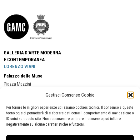
GALLERIA D'ARTE MODERNA
E CONTEMPORANEA
LORENZO VIANI
Palazzo delle Muse
Piazza Mazzini
55049 - Viareggio
Gestisci Consenso Cookie
Tel:
+39 0584 581118
Cell:
+39 338 5714978
(orario apertura Galleria)
Tel:
+39 0584 944580
(orario 09.00/13.00)
Per fornire le migliori esperienze utilizziamo cookies tecnici. Il consenso a queste
Email:
gamc@comune.viareggio.lu.it
tecnologie ci permetterà di elaborare dati come il comportamento di navigazione o
ID unici su questo sito. Non acconsentire o ritirare il consenso può influire
negativamente su alcune caratteristiche e funzioni.
Dichiarazione di accessibilità
Segnalazione di inaccessibilità