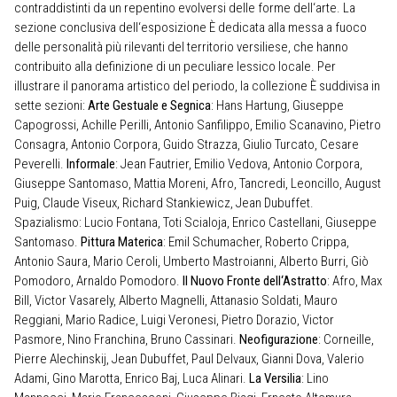
contraddistinti da un repentino evolversi delle forme dell‘arte. La
sezione conclusiva dell‘esposizione È dedicata alla messa a fuoco
delle personalità più rilevanti del territorio versiliese, che hanno
contribuito alla definizione di un peculiare lessico locale. Per
illustrare il panorama artistico del periodo, la collezione È suddivisa in
sette sezioni:
Arte Gestuale e Segnica
: Hans Hartung, Giuseppe
Capogrossi, Achille Perilli, Antonio Sanfilippo, Emilio Scanavino, Pietro
Consagra, Antonio Corpora, Guido Strazza, Giulio Turcato, Cesare
Peverelli.
Informale
: Jean Fautrier, Emilio Vedova, Antonio Corpora,
Giuseppe Santomaso, Mattia Moreni, Afro, Tancredi, Leoncillo, August
Puig, Claude Viseux, Richard Stankiewicz, Jean Dubuffet.
Spazialismo: Lucio Fontana, Toti Scialoja, Enrico Castellani, Giuseppe
Santomaso.
Pittura Materica
: Emil Schumacher, Roberto Crippa,
Antonio Saura, Mario Ceroli, Umberto Mastroianni, Alberto Burri, Giò
Pomodoro, Arnaldo Pomodoro.
Il Nuovo Fronte dell‘Astratto
: Afro, Max
Bill, Victor Vasarely, Alberto Magnelli, Attanasio Soldati, Mauro
Reggiani, Mario Radice, Luigi Veronesi, Pietro Dorazio, Victor
Pasmore, Nino Franchina, Bruno Cassinari.
Neofigurazione
: Corneille,
Pierre Alechinskij, Jean Dubuffet, Paul Delvaux, Gianni Dova, Valerio
Adami, Gino Marotta, Enrico Baj, Luca Alinari.
La Versilia
: Lino