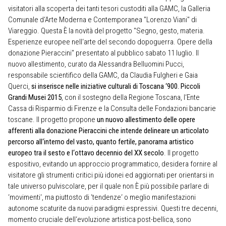
visitatori alla scoperta dei tanti tesori custoditi alla GAMC, la Galleria
Comunale d‘Arte Moderna e Contemporanea "Lorenzo Viani" di
Viareggio. Questa È la novità del progetto "Segno, gesto, materia.
Esperienze europee nell‘arte del secondo dopoguerra. Opere della
donazione Pieraccini" presentato al pubblico sabato 11 luglio. Il
nuovo allestimento, curato da Alessandra Belluomini Pucci,
responsabile scientifico della GAMC, da Claudia Fulgheri e Gaia
Querci,
si inserisce nelle iniziative culturali di Toscana ‘900. Piccoli
Grandi Musei 2015
, con il sostegno della Regione Toscana, l‘Ente
Cassa di Risparmio di Firenze e la Consulta delle Fondazioni bancarie
toscane. Il progetto propone
un nuovo allestimento delle opere
afferenti alla donazione Pieraccini che intende delineare un articolato
percorso all‘interno del vasto, quanto fertile, panorama artistico
europeo tra il sesto e l‘ottavo decennio del XX secolo
. Il progetto
espositivo, evitando un approccio programmatico, desidera fornire al
visitatore gli strumenti critici più idonei ed aggiornati per orientarsi in
tale universo pulviscolare, per il quale non È più possibile parlare di
‘movimenti‘, ma piuttosto di ‘tendenze‘ o meglio manifestazioni
autonome scaturite da nuovi paradigmi espressivi. Questi tre decenni,
momento cruciale dell‘evoluzione artistica post-bellica, sono