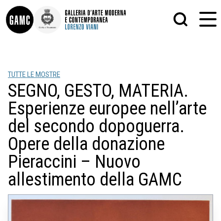
INFO
GRAFICA
TUTTE LE MOSTRE
CONTATTI
PITTURA
SEGNO, GESTO, MATERIA.
DIDATTICA
SCULTURA
SHOP
STAMPA
Esperienze europee nell’arte
ALTRO
LE COLLEZIONI
MATRICI XILOGRAFICHE
del secondo dopoguerra.
GLI AUTORI
FOTOGRAFIA
Opere della donazione
LORENZO VIANI
Pieraccini – Nuovo
MOSTRE
EVENTI
allestimento della GAMC
PALAZZO DELLE MUSE