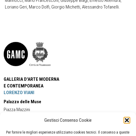
Mannocci, Mario Francesconi, Giuseppe Biagi, Ernesto Altemura,
Loriano Geri, Marco Dolfi, Giorgio Michetti, Alessandro Tofanelli.
GALLERIA D'ARTE MODERNA
E CONTEMPORANEA
LORENZO VIANI
Palazzo delle Muse
Piazza Mazzini
55049 - Viareggio
Gestisci Consenso Cookie
Tel:
+39 0584 581118
Cell:
+39 338 5714978
(orario apertura Galleria)
Tel:
+39 0584 944580
(orario 09.00/13.00)
Per fornire le migliori esperienze utilizziamo cookies tecnici. Il consenso a queste