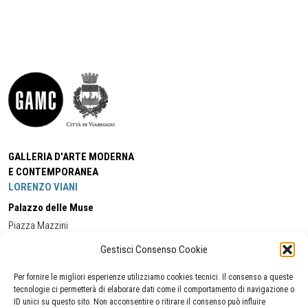
GALLERIA D'ARTE MODERNA
E CONTEMPORANEA
LORENZO VIANI
Palazzo delle Muse
Piazza Mazzini
55049 - Viareggio
Gestisci Consenso Cookie
Tel:
+39 0584 581118
Cell:
+39 338 5714978
(orario apertura Galleria)
Tel:
+39 0584 944580
(orario 09.00/13.00)
Per fornire le migliori esperienze utilizziamo cookies tecnici. Il consenso a queste
Email:
gamc@comune.viareggio.lu.it
tecnologie ci permetterà di elaborare dati come il comportamento di navigazione o
ID unici su questo sito. Non acconsentire o ritirare il consenso può influire