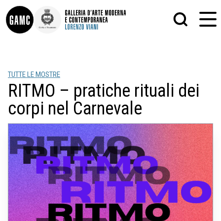
INFO
GRAFICA
TUTTE LE MOSTRE
CONTATTI
PITTURA
RITMO – pratiche rituali dei
DIDATTICA
SCULTURA
SHOP
STAMPA
corpi nel Carnevale
ALTRO
LE COLLEZIONI
MATRICI XILOGRAFICHE
GLI AUTORI
FOTOGRAFIA
LORENZO VIANI
MOSTRE
EVENTI
PALAZZO DELLE MUSE