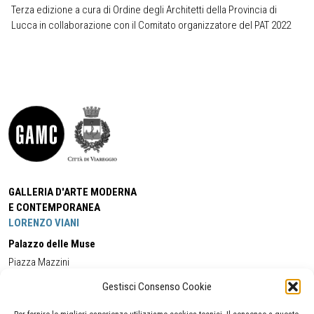
Terza edizione a cura di Ordine degli Architetti della Provincia di
Lucca in collaborazione con il Comitato organizzatore del PAT 2022
GALLERIA D'ARTE MODERNA
E CONTEMPORANEA
LORENZO VIANI
Palazzo delle Muse
Piazza Mazzini
55049 - Viareggio
Gestisci Consenso Cookie
Tel:
+39 0584 581118
Cell:
+39 338 5714978
(orario apertura Galleria)
Tel:
+39 0584 944580
(orario 09.00/13.00)