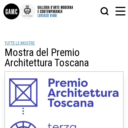
INFO
GRAFICA
TUTTE LE MOSTRE
CONTATTI
PITTURA
Mostra del Premio
DIDATTICA
SCULTURA
SHOP
STAMPA
Architettura Toscana
ALTRO
LE COLLEZIONI
MATRICI XILOGRAFICHE
GLI AUTORI
FOTOGRAFIA
LORENZO VIANI
MOSTRE
EVENTI
PALAZZO DELLE MUSE