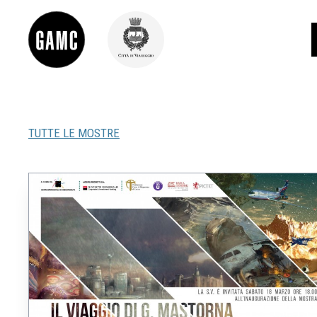
TUTTE LE MOSTRE
INFO
CONTATTI
DIDATTICA
SHOP
LE COLLEZIONI
GLI AUTORI
LORENZO VIANI
MOSTRE
EVENTI
PALAZZO DELLE MUSE