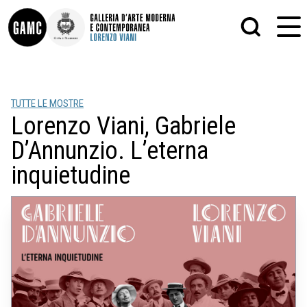
INFO
GRAFICA
TUTTE LE MOSTRE
CONTATTI
PITTURA
Lorenzo Viani, Gabriele
DIDATTICA
SCULTURA
SHOP
STAMPA
D’Annunzio. L’eterna
ALTRO
LE COLLEZIONI
MATRICI XILOGRAFICHE
inquietudine
GLI AUTORI
FOTOGRAFIA
LORENZO VIANI
MOSTRE
EVENTI
PALAZZO DELLE MUSE