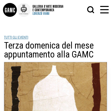
INFO
GRAFICA
TUTTI GLI EVENTI
CONTATTI
PITTURA
Terza domenica del mese
DIDATTICA
SCULTURA
SHOP
STAMPA
appuntamento alla GAMC
ALTRO
LE COLLEZIONI
MATRICI XILOGRAFICHE
GLI AUTORI
FOTOGRAFIA
LORENZO VIANI
MOSTRE
EVENTI
PALAZZO DELLE MUSE