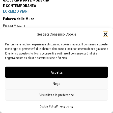
GALLERIA D'ARTE MODERNA
E CONTEMPORANEA
LORENZO VIANI
Palazzo delle Muse
Piazza Mazzini
55049 - Viareggio
Gestisci Consenso Cookie
Tel:
+39 0584 581118
Cell:
+39 338 5714978
(orario apertura Galleria)
Tel:
+39 0584 944580
(orario 09.00/13.00)
Per fornire le migliori esperienze utilizziamo cookies tecnici. Il consenso a queste
Email:
gamc@comune.viareggio.lu.it
tecnologie ci permetterà di elaborare dati come il comportamento di navigazione o
ID unici su questo sito. Non acconsentire o ritirare il consenso può influire
negativamente su alcune caratteristiche e funzioni.
Dichiarazione di accessibilità
Segnalazione di inaccessibilità
Accetta
Politica della privacy
Statistiche
Nega
Visualizza le preferenze
Cookie Policy
Privacy policy