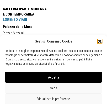
GALLERIA D'ARTE MODERNA
E CONTEMPORANEA
LORENZO VIANI
Palazzo delle Muse
Piazza Mazzini
55049 - Viareggio
Gestisci Consenso Cookie
Tel:
+39 0584 581118
Cell:
+39 338 5714978
(orario apertura Galleria)
Tel:
+39 0584 944580
(orario 09.00/13.00)
Per fornire le migliori esperienze utilizziamo cookies tecnici. Il consenso a queste
Email:
gamc@comune.viareggio.lu.it
tecnologie ci permetterà di elaborare dati come il comportamento di navigazione o
ID unici su questo sito. Non acconsentire o ritirare il consenso può influire
negativamente su alcune caratteristiche e funzioni.
Dichiarazione di accessibilità
Segnalazione di inaccessibilità
Accetta
Politica della privacy
Statistiche
Nega
Visualizza le preferenze