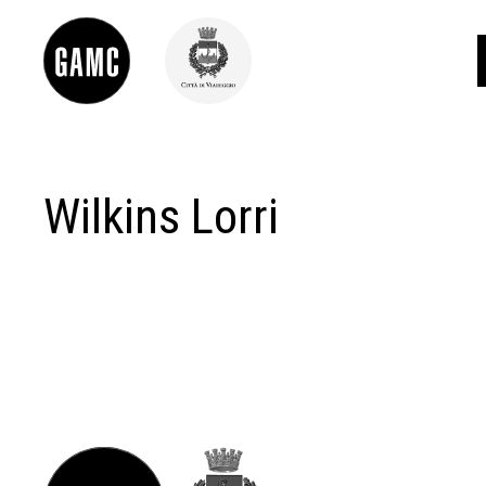
Wilkins Lorri
INFO
CONTATTI
DIDATTICA
SHOP
LE COLLEZIONI
GLI AUTORI
LORENZO VIANI
MOSTRE
EVENTI
PALAZZO DELLE MUSE