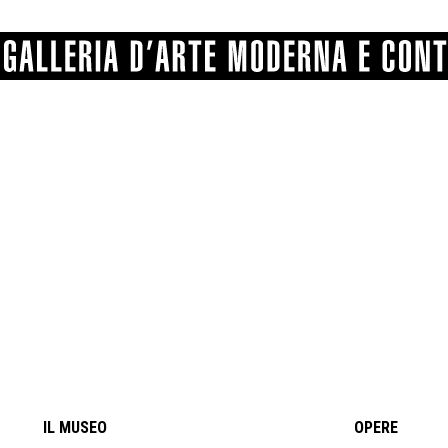
GRAFICA
COMUNALE
ANGELONI
PITTURA
BERTI
BONETTI
SCULTURA
CATARSINI
LEVY
STAMPA
LUCARELLI
LUPORINI
ALTRO
MARTINI
MASCHIE
MATRICI XILOGRAFICHE
MICHETTI
PARISI
FOTOGRAFIA
PIERACCINI
PREMIO V
SPOLTI
VARRAUD 
PROVENIENZE VARIE
IL MUSEO
OPERE