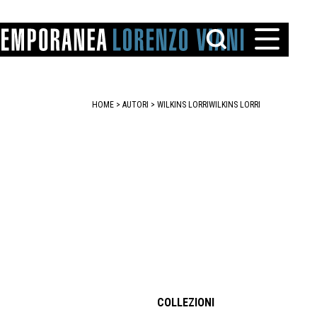
HOME
>
AUTORI
> WILKINS LORRI
WILKINS LORRI
TTO
IAREGGIO
SANTINI
COLLEZIONI