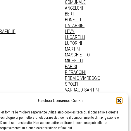
COMUNALE
ANGELONI
BERTI
BONETTI
CATARSINI
GRAFICHE
LEVY
LUCARELLI
LUPORINI
MARTINI
MASCHIETTO
MICHETTI
PARISI
PIERACCINI
PREMIO VIAREGGIO
SPOLTI
VARRAUD SANTINI
PROVENIENZE VARIE
Gestisci Consenso Cookie
Per fornire le migliori esperienze utilizziamo cookies tecnici. Il consenso a queste
tecnologie ci permetterà di elaborare dati come il comportamento di navigazione o
ID unici su questo sito. Non acconsentire o ritirare il consenso può influire
negativamente su alcune caratteristiche e funzioni.