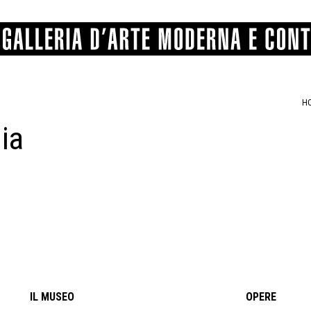
H
ia
GRAFICA
COMUNALE
ANGELONI
PITTURA
BERTI
BONETTI
SCULTURA
CATARSINI
LEVY
STAMPA
LUCARELLI
LUPORINI
ALTRO
MARTINI
MASCHIE
MATRICI XILOGRAFICHE
MICHETTI
PARISI
FOTOGRAFIA
PIERACCINI
PREMIO V
SPOLTI
VARRAUD 
PROVENIENZE VARIE
IL MUSEO
OPERE