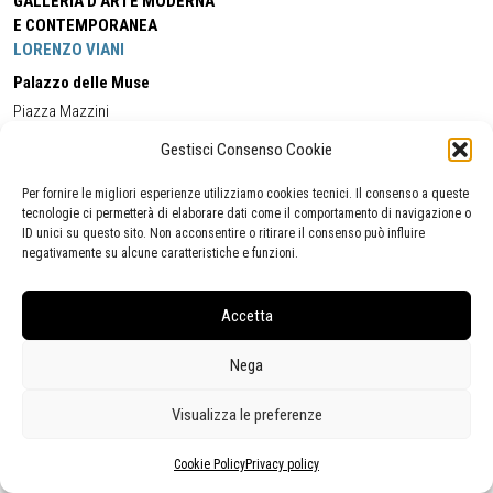
GALLERIA D'ARTE MODERNA
E CONTEMPORANEA
LORENZO VIANI
Palazzo delle Muse
Piazza Mazzini
55049 - Viareggio
Gestisci Consenso Cookie
Tel:
+39 0584 581118
Cell:
+39 338 5714978
(orario apertura Galleria)
Tel:
+39 0584 944580
(orario 09.00/13.00)
Per fornire le migliori esperienze utilizziamo cookies tecnici. Il consenso a queste
Email:
gamc@comune.viareggio.lu.it
tecnologie ci permetterà di elaborare dati come il comportamento di navigazione o
ID unici su questo sito. Non acconsentire o ritirare il consenso può influire
negativamente su alcune caratteristiche e funzioni.
Dichiarazione di accessibilità
Segnalazione di inaccessibilità
Accetta
Politica della privacy
Statistiche
Nega
Visualizza le preferenze
Cookie Policy
Privacy policy