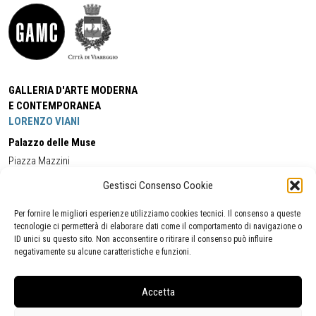
GALLERIA D'ARTE MODERNA
E CONTEMPORANEA
LORENZO VIANI
Palazzo delle Muse
Piazza Mazzini
55049 - Viareggio
Gestisci Consenso Cookie
Tel:
+39 0584 581118
Cell:
+39 338 5714978
(orario apertura Galleria)
Tel:
+39 0584 944580
(orario 09.00/13.00)
Per fornire le migliori esperienze utilizziamo cookies tecnici. Il consenso a queste
Email:
gamc@comune.viareggio.lu.it
tecnologie ci permetterà di elaborare dati come il comportamento di navigazione o
ID unici su questo sito. Non acconsentire o ritirare il consenso può influire
negativamente su alcune caratteristiche e funzioni.
Dichiarazione di accessibilità
Segnalazione di inaccessibilità
Accetta
Politica della privacy
Statistiche