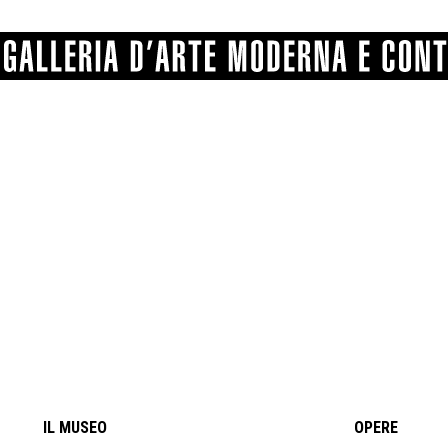
GRAFICA
COMUNALE
ANGELONI
PITTURA
BERTI
BONETTI
SCULTURA
CATARSINI
LEVY
STAMPA
LUCARELLI
LUPORINI
ALTRO
MARTINI
MASCHIE
MATRICI XILOGRAFICHE
MICHETTI
PARISI
FOTOGRAFIA
PIERACCINI
PREMIO V
SPOLTI
VARRAUD 
PROVENIENZE VARIE
IL MUSEO
OPERE