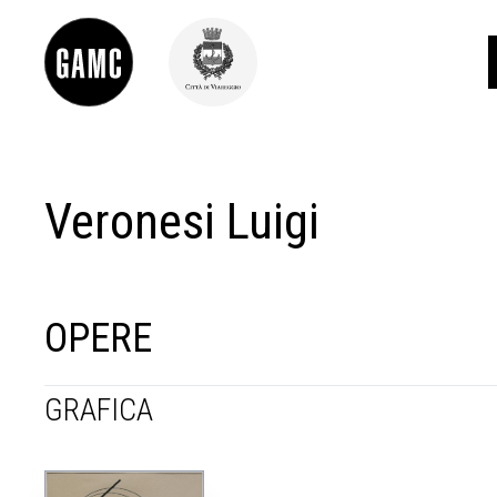
Veronesi Luigi
INFO
CONTATTI
DIDATTICA
SHOP
LE COLLEZIONI
OPERE
GLI AUTORI
LORENZO VIANI
GRAFICA
MOSTRE
EVENTI
PALAZZO DELLE MUSE