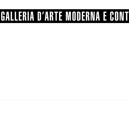
GRAFICA
COMUNALE
ANGELONI
PITTURA
BERTI
BONETTI
SCULTURA
CATARSINI
LEVY
STAMPA
LUCARELLI
LUPORINI
ALTRO
MARTINI
MASCHIE
MATRICI XILOGRAFICHE
MICHETTI
PARISI
FOTOGRAFIA
PIERACCINI
PREMIO V
SPOLTI
VARRAUD 
PROVENIENZE VARIE