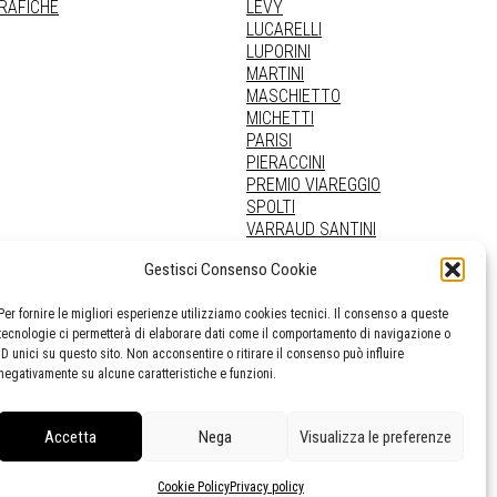
GRAFICHE
LEVY
LUCARELLI
LUPORINI
MARTINI
MASCHIETTO
MICHETTI
PARISI
PIERACCINI
PREMIO VIAREGGIO
SPOLTI
VARRAUD SANTINI
PROVENIENZE VARIE
Gestisci Consenso Cookie
Per fornire le migliori esperienze utilizziamo cookies tecnici. Il consenso a queste
tecnologie ci permetterà di elaborare dati come il comportamento di navigazione o
ID unici su questo sito. Non acconsentire o ritirare il consenso può influire
negativamente su alcune caratteristiche e funzioni.
Accetta
Nega
Visualizza le preferenze
Cookie Policy
Privacy policy