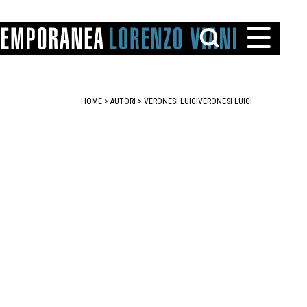
HOME
>
AUTORI
> VERONESI LUIGI
VERONESI LUIGI
TTO
IAREGGIO
SANTINI