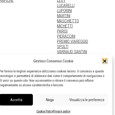
GRAFICHE
LEVY
LUCARELLI
LUPORINI
MARTINI
MASCHIETTO
MICHETTI
PARISI
PIERACCINI
PREMIO VIAREGGIO
SPOLTI
VARRAUD SANTINI
PROVENIENZE VARIE
Gestisci Consenso Cookie
Per fornire le migliori esperienze utilizziamo cookies tecnici. Il consenso a queste
tecnologie ci permetterà di elaborare dati come il comportamento di navigazione o
ID unici su questo sito. Non acconsentire o ritirare il consenso può influire
negativamente su alcune caratteristiche e funzioni.
Accetta
Nega
Visualizza le preferenze
Cookie Policy
Privacy policy