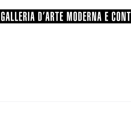
GRAFICA
COMUNALE
ANGELONI
PITTURA
BERTI
BONETTI
SCULTURA
CATARSINI
LEVY
STAMPA
LUCARELLI
LUPORINI
ALTRO
MARTINI
MASCHIE
MATRICI XILOGRAFICHE
MICHETTI
PARISI
FOTOGRAFIA
PIERACCINI
PREMIO V
SPOLTI
VARRAUD 
PROVENIENZE VARIE