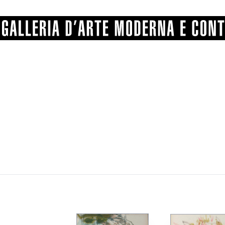
GRAFICA
COMUNALE
ANGELONI
PITTURA
BERTI
BONETTI
SCULTURA
CATARSINI
LEVY
STAMPA
LUCARELLI
LUPORINI
ALTRO
MARTINI
MASCHIE
MATRICI XILOGRAFICHE
MICHETTI
PARISI
FOTOGRAFIA
PIERACCINI
PREMIO V
SPOLTI
VARRAUD 
PROVENIENZE VARIE