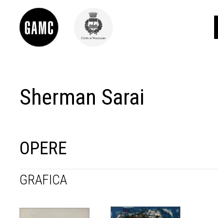
Sherman Sarai
INFO
CONTATTI
DIDATTICA
SHOP
LE COLLEZIONI
OPERE
GLI AUTORI
LORENZO VIANI
GRAFICA
MOSTRE
EVENTI
PALAZZO DELLE MUSE