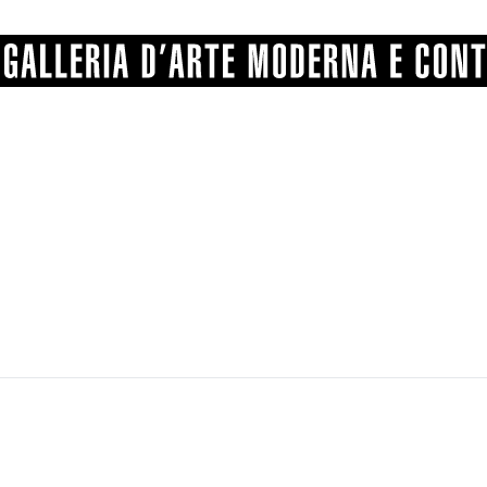
GRAFICA
COMUNALE
ANGELONI
PITTURA
BERTI
BONETTI
SCULTURA
CATARSINI
LEVY
STAMPA
LUCARELLI
LUPORINI
ALTRO
MARTINI
MASCHIE
MATRICI XILOGRAFICHE
MICHETTI
PARISI
FOTOGRAFIA
PIERACCINI
PREMIO V
SPOLTI
VARRAUD 
PROVENIENZE VARIE