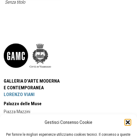
Senza titolo
GALLERIA D'ARTE MODERNA
E CONTEMPORANEA
LORENZO VIANI
Palazzo delle Muse
Piazza Mazzini
55049 - Viareggio
Gestisci Consenso Cookie
Tel:
+39 0584 581118
Cell:
+39 338 5714978
(orario apertura Galleria)
Tel:
+39 0584 944580
(orario 09.00/13.00)
Per fornire le migliori esperienze utilizziamo cookies tecnici. Il consenso a queste