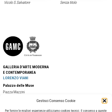
Vicolo S.Salvatore
Senza titolo
GALLERIA D'ARTE MODERNA
E CONTEMPORANEA
LORENZO VIANI
Palazzo delle Muse
Piazza Mazzini
55049 - Viareggio
Gestisci Consenso Cookie
Tel:
+39 0584 581118
Cell:
+39 338 5714978
(orario apertura Galleria)
Tel:
+39 0584 944580
(orario 09.00/13.00)
Per fornire le migliori esperienze utilizziamo cookies tecnici. Il consenso a queste