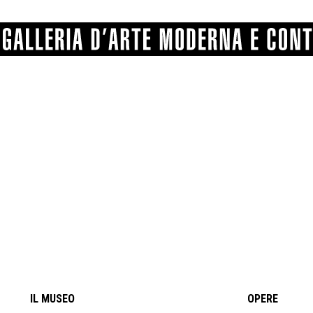
GRAFICA
COMUNALE
ANGELONI
PITTURA
BERTI
BONETTI
SCULTURA
CATARSINI
LEVY
STAMPA
LUCARELLI
LUPORINI
ALTRO
MARTINI
MASCHIE
MATRICI XILOGRAFICHE
MICHETTI
PARISI
FOTOGRAFIA
PIERACCINI
PREMIO V
SPOLTI
VARRAUD 
PROVENIENZE VARIE
IL MUSEO
OPERE