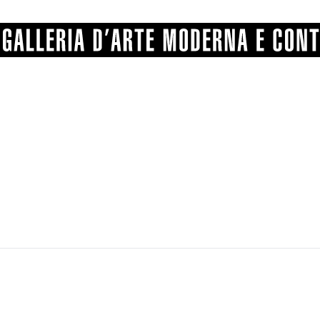
GRAFICA
COMUNALE
ANGELONI
PITTURA
BERTI
BONETTI
SCULTURA
CATARSINI
LEVY
STAMPA
LUCARELLI
LUPORINI
ALTRO
MARTINI
MASCHIE
MATRICI XILOGRAFICHE
MICHETTI
PARISI
FOTOGRAFIA
PIERACCINI
PREMIO V
SPOLTI
VARRAUD 
PROVENIENZE VARIE