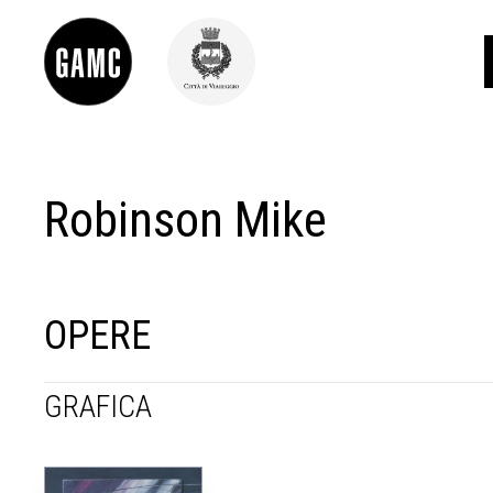
Robinson Mike
INFO
CONTATTI
DIDATTICA
SHOP
LE COLLEZIONI
OPERE
GLI AUTORI
LORENZO VIANI
GRAFICA
MOSTRE
EVENTI
PALAZZO DELLE MUSE