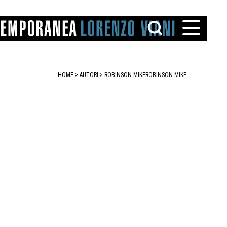
HOME
>
AUTORI
> ROBINSON MIKE
ROBINSON MIKE
TTO
IAREGGIO
SANTINI