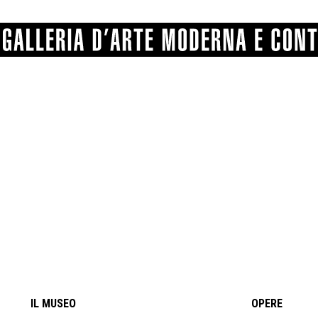
GRAFICA
COMUNALE
ANGELONI
PITTURA
BERTI
BONETTI
SCULTURA
CATARSINI
LEVY
STAMPA
LUCARELLI
LUPORINI
ALTRO
MARTINI
MASCHIE
MATRICI XILOGRAFICHE
MICHETTI
PARISI
FOTOGRAFIA
PIERACCINI
PREMIO V
SPOLTI
VARRAUD 
PROVENIENZE VARIE
IL MUSEO
OPERE