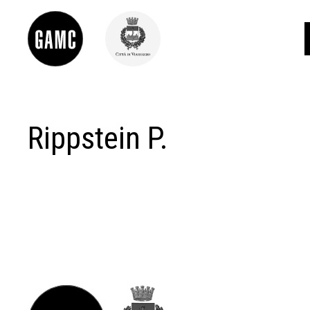
Rippstein P.
INFO
CONTATTI
DIDATTICA
SHOP
LE COLLEZIONI
GLI AUTORI
LORENZO VIANI
MOSTRE
EVENTI
PALAZZO DELLE MUSE