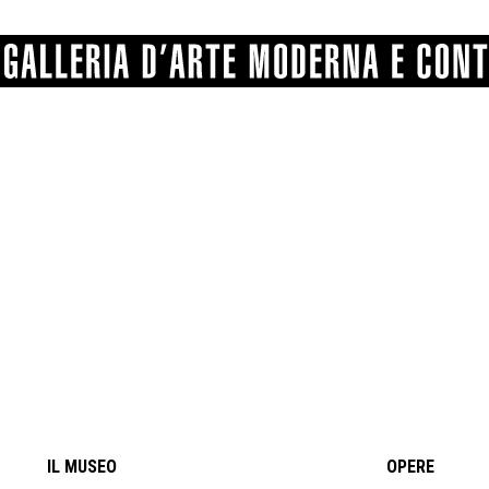
GRAFICA
COMUNALE
ANGELONI
PITTURA
BERTI
BONETTI
SCULTURA
CATARSINI
LEVY
STAMPA
LUCARELLI
LUPORINI
ALTRO
MARTINI
MASCHIE
MATRICI XILOGRAFICHE
MICHETTI
PARISI
FOTOGRAFIA
PIERACCINI
PREMIO V
SPOLTI
VARRAUD 
PROVENIENZE VARIE
IL MUSEO
OPERE