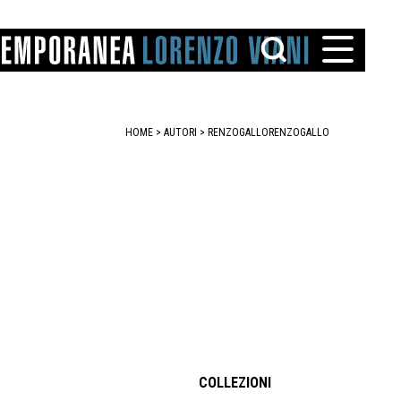
HOME
>
AUTORI
> RENZOGALLO
RENZOGALLO
TTO
IAREGGIO
SANTINI
COLLEZIONI