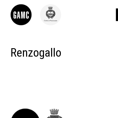
Renzogallo
INFO
CONTATTI
DIDATTICA
SHOP
LE COLLEZIONI
GLI AUTORI
LORENZO VIANI
MOSTRE
EVENTI
PALAZZO DELLE MUSE