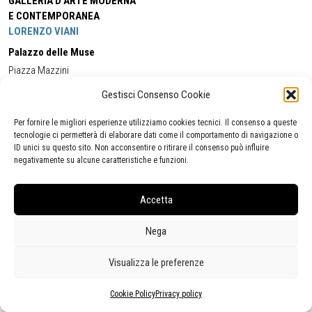
GALLERIA D'ARTE MODERNA
E CONTEMPORANEA
LORENZO VIANI
Palazzo delle Muse
Piazza Mazzini
55049 - Viareggio
Gestisci Consenso Cookie
Tel:
+39 0584 581118
Cell:
+39 338 5714978
(orario apertura Galleria)
Tel:
+39 0584 944580
(orario 09.00/13.00)
Per fornire le migliori esperienze utilizziamo cookies tecnici. Il consenso a queste
Email:
gamc@comune.viareggio.lu.it
tecnologie ci permetterà di elaborare dati come il comportamento di navigazione o
ID unici su questo sito. Non acconsentire o ritirare il consenso può influire
negativamente su alcune caratteristiche e funzioni.
Dichiarazione di accessibilità
Segnalazione di inaccessibilità
Accetta
Politica della privacy
Statistiche
Nega
Visualizza le preferenze
Cookie Policy
Privacy policy