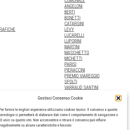
COMUNALE
ANGELONI
BERTI
BONETTI
CATARSINI
GRAFICHE
LEVY
LUCARELLI
LUPORINI
MARTINI
MASCHIETTO
MICHETTI
PARISI
PIERACCINI
PREMIO VIAREGGIO
SPOLTI
VARRAUD SANTINI
PROVENIENZE VARIE
Gestisci Consenso Cookie
Per fornire le migliori esperienze utilizziamo cookies tecnici. Il consenso a queste
tecnologie ci permetterà di elaborare dati come il comportamento di navigazione o
ID unici su questo sito. Non acconsentire o ritirare il consenso può influire
negativamente su alcune caratteristiche e funzioni.