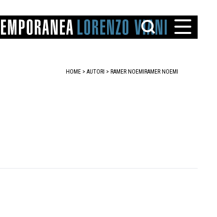
HOME
>
AUTORI
> RAMER NOEMI
RAMER NOEMI
TTO
IAREGGIO
SANTINI