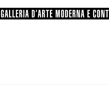
GRAFICA
COMUNALE
ANGELONI
PITTURA
BERTI
BONETTI
SCULTURA
CATARSINI
LEVY
STAMPA
LUCARELLI
LUPORINI
ALTRO
MARTINI
MASCHIE
MATRICI XILOGRAFICHE
MICHETTI
PARISI
FOTOGRAFIA
PIERACCINI
PREMIO V
SPOLTI
VARRAUD 
PROVENIENZE VARIE