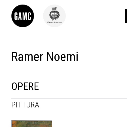
Ramer Noemi
INFO
CONTATTI
DIDATTICA
SHOP
LE COLLEZIONI
OPERE
GLI AUTORI
LORENZO VIANI
PITTURA
MOSTRE
EVENTI
PALAZZO DELLE MUSE