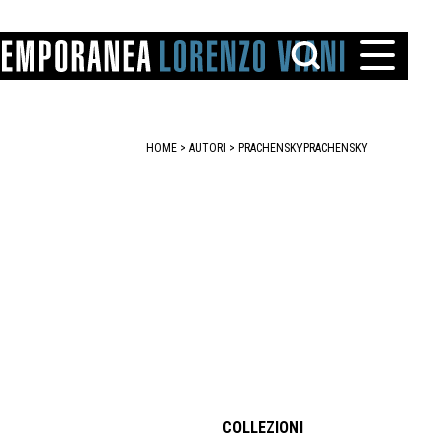
HOME
>
AUTORI
> PRACHENSKY
PRACHENSKY
TTO
IAREGGIO
SANTINI
COLLEZIONI