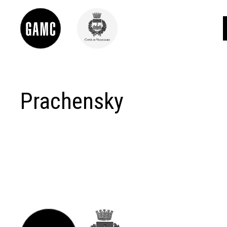
Prachensky
INFO
CONTATTI
DIDATTICA
SHOP
LE COLLEZIONI
GLI AUTORI
LORENZO VIANI
MOSTRE
EVENTI
PALAZZO DELLE MUSE