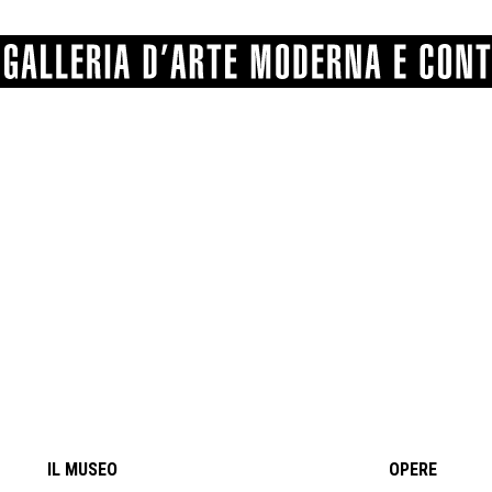
GRAFICA
COMUNALE
ANGELONI
PITTURA
BERTI
BONETTI
SCULTURA
CATARSINI
LEVY
STAMPA
LUCARELLI
LUPORINI
ALTRO
MARTINI
MASCHIE
MATRICI XILOGRAFICHE
MICHETTI
PARISI
FOTOGRAFIA
PIERACCINI
PREMIO V
SPOLTI
VARRAUD 
PROVENIENZE VARIE
IL MUSEO
OPERE