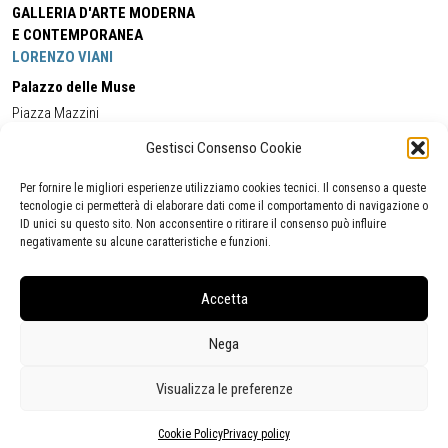
GALLERIA D'ARTE MODERNA
E CONTEMPORANEA
LORENZO VIANI
Palazzo delle Muse
Piazza Mazzini
55049 - Viareggio
Gestisci Consenso Cookie
Tel:
+39 0584 581118
Cell:
+39 338 5714978
(orario apertura Galleria)
Tel:
+39 0584 944580
(orario 09.00/13.00)
Per fornire le migliori esperienze utilizziamo cookies tecnici. Il consenso a queste
Email:
gamc@comune.viareggio.lu.it
tecnologie ci permetterà di elaborare dati come il comportamento di navigazione o
ID unici su questo sito. Non acconsentire o ritirare il consenso può influire
negativamente su alcune caratteristiche e funzioni.
Dichiarazione di accessibilità
Segnalazione di inaccessibilità
Accetta
Politica della privacy
Statistiche
Nega
Visualizza le preferenze
Cookie Policy
Privacy policy