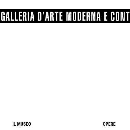
GRAFICA
COMUNALE
ANGELONI
PITTURA
BERTI
BONETTI
SCULTURA
CATARSINI
LEVY
STAMPA
LUCARELLI
LUPORINI
ALTRO
MARTINI
MASCHIE
MATRICI XILOGRAFICHE
MICHETTI
PARISI
FOTOGRAFIA
PIERACCINI
PREMIO V
SPOLTI
VARRAUD 
PROVENIENZE VARIE
IL MUSEO
OPERE