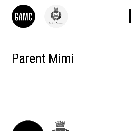
Parent Mimi
INFO
CONTATTI
DIDATTICA
SHOP
LE COLLEZIONI
GLI AUTORI
LORENZO VIANI
MOSTRE
EVENTI
PALAZZO DELLE MUSE