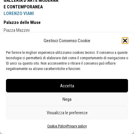
GALLERIA D'ARTE MODERNA
E CONTEMPORANEA
LORENZO VIANI
Palazzo delle Muse
Piazza Mazzini
55049 - Viareggio
Gestisci Consenso Cookie
Tel:
+39 0584 581118
Cell:
+39 338 5714978
(orario apertura Galleria)
Tel:
+39 0584 944580
(orario 09.00/13.00)
Per fornire le migliori esperienze utilizziamo cookies tecnici. Il consenso a queste
Email:
gamc@comune.viareggio.lu.it
tecnologie ci permetterà di elaborare dati come il comportamento di navigazione o
ID unici su questo sito. Non acconsentire o ritirare il consenso può influire
negativamente su alcune caratteristiche e funzioni.
Dichiarazione di accessibilità
Segnalazione di inaccessibilità
Accetta
Politica della privacy
Statistiche
Nega
Visualizza le preferenze
Cookie Policy
Privacy policy