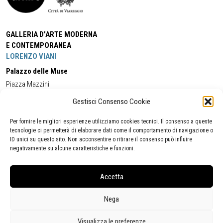
GALLERIA D'ARTE MODERNA
E CONTEMPORANEA
LORENZO VIANI
Palazzo delle Muse
Piazza Mazzini
55049 - Viareggio
Gestisci Consenso Cookie
Tel:
+39 0584 581118
Cell:
+39 338 5714978
(orario apertura Galleria)
Tel:
+39 0584 944580
(orario 09.00/13.00)
Per fornire le migliori esperienze utilizziamo cookies tecnici. Il consenso a queste
Email:
gamc@comune.viareggio.lu.it
tecnologie ci permetterà di elaborare dati come il comportamento di navigazione o
ID unici su questo sito. Non acconsentire o ritirare il consenso può influire
negativamente su alcune caratteristiche e funzioni.
Dichiarazione di accessibilità
Segnalazione di inaccessibilità
Accetta
Politica della privacy
Statistiche
Nega
Visualizza le preferenze