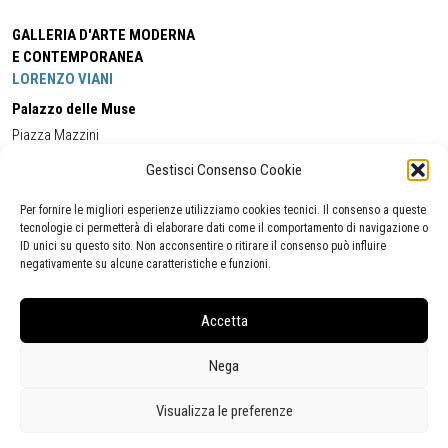
GALLERIA D'ARTE MODERNA
E CONTEMPORANEA
LORENZO VIANI
Palazzo delle Muse
Piazza Mazzini
55049 - Viareggio
Gestisci Consenso Cookie
Tel:
+39 0584 581118
Cell:
+39 338 5714978
(orario apertura Galleria)
Tel:
+39 0584 944580
(orario 09.00/13.00)
Per fornire le migliori esperienze utilizziamo cookies tecnici. Il consenso a queste
Email:
gamc@comune.viareggio.lu.it
tecnologie ci permetterà di elaborare dati come il comportamento di navigazione o
ID unici su questo sito. Non acconsentire o ritirare il consenso può influire
negativamente su alcune caratteristiche e funzioni.
Dichiarazione di accessibilità
Segnalazione di inaccessibilità
Accetta
Politica della privacy
Statistiche
Nega
Visualizza le preferenze