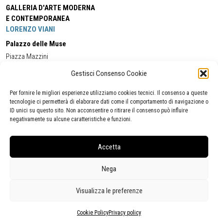
GALLERIA D'ARTE MODERNA
E CONTEMPORANEA
LORENZO VIANI
Palazzo delle Muse
Piazza Mazzini
55049 - Viareggio
Gestisci Consenso Cookie
Tel:
+39 0584 581118
Cell:
+39 338 5714978
(orario apertura Galleria)
Tel:
+39 0584 944580
(orario 09.00/13.00)
Per fornire le migliori esperienze utilizziamo cookies tecnici. Il consenso a queste
Email:
gamc@comune.viareggio.lu.it
tecnologie ci permetterà di elaborare dati come il comportamento di navigazione o
ID unici su questo sito. Non acconsentire o ritirare il consenso può influire
negativamente su alcune caratteristiche e funzioni.
Dichiarazione di accessibilità
Segnalazione di inaccessibilità
Accetta
Politica della privacy
Statistiche
Nega
Visualizza le preferenze
Cookie Policy
Privacy policy