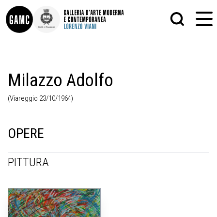
INFO
GRAFICA
Milazzo Adolfo
CONTATTI
PITTURA
DIDATTICA
SCULTURA
(Viareggio 23/10/1964)
SHOP
STAMPA
ALTRO
LE COLLEZIONI
MATRICI XILOGRAFICHE
GLI AUTORI
FOTOGRAFIA
OPERE
LORENZO VIANI
MOSTRE
PITTURA
EVENTI
PALAZZO DELLE MUSE