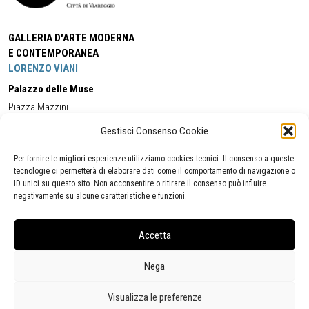
GALLERIA D'ARTE MODERNA
E CONTEMPORANEA
LORENZO VIANI
Palazzo delle Muse
Piazza Mazzini
55049 - Viareggio
Gestisci Consenso Cookie
Tel:
+39 0584 581118
Cell:
+39 338 5714978
(orario apertura Galleria)
Tel:
+39 0584 944580
(orario 09.00/13.00)
Per fornire le migliori esperienze utilizziamo cookies tecnici. Il consenso a queste
Email:
gamc@comune.viareggio.lu.it
tecnologie ci permetterà di elaborare dati come il comportamento di navigazione o
ID unici su questo sito. Non acconsentire o ritirare il consenso può influire
negativamente su alcune caratteristiche e funzioni.
Dichiarazione di accessibilità
Segnalazione di inaccessibilità
Accetta
Politica della privacy
Statistiche
Nega
Visualizza le preferenze