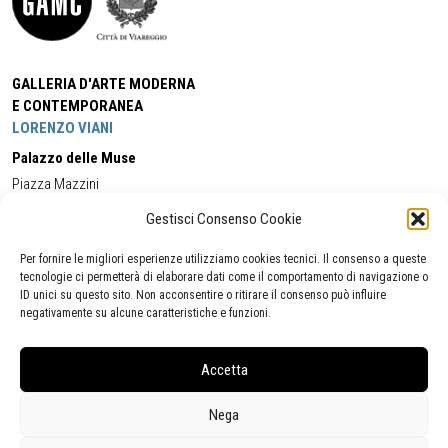
GALLERIA D'ARTE MODERNA
E CONTEMPORANEA
LORENZO VIANI
Palazzo delle Muse
Piazza Mazzini
55049 - Viareggio
Gestisci Consenso Cookie
Tel:
+39 0584 581118
Cell:
+39 338 5714978
(orario apertura Galleria)
Tel:
+39 0584 944580
(orario 09.00/13.00)
Per fornire le migliori esperienze utilizziamo cookies tecnici. Il consenso a queste
Email:
gamc@comune.viareggio.lu.it
tecnologie ci permetterà di elaborare dati come il comportamento di navigazione o
ID unici su questo sito. Non acconsentire o ritirare il consenso può influire
negativamente su alcune caratteristiche e funzioni.
Dichiarazione di accessibilità
Segnalazione di inaccessibilità
Accetta
Politica della privacy
Statistiche
Nega