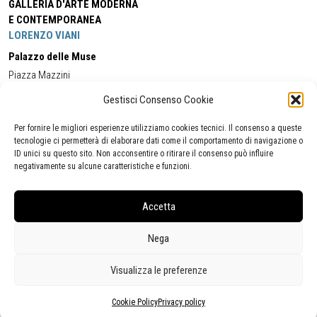
GALLERIA D'ARTE MODERNA
E CONTEMPORANEA
LORENZO VIANI
Palazzo delle Muse
Piazza Mazzini
55049 - Viareggio
Gestisci Consenso Cookie
Tel:
+39 0584 581118
Cell:
+39 338 5714978
(orario apertura Galleria)
Tel:
+39 0584 944580
(orario 09.00/13.00)
Per fornire le migliori esperienze utilizziamo cookies tecnici. Il consenso a queste
Email:
gamc@comune.viareggio.lu.it
tecnologie ci permetterà di elaborare dati come il comportamento di navigazione o
ID unici su questo sito. Non acconsentire o ritirare il consenso può influire
negativamente su alcune caratteristiche e funzioni.
Dichiarazione di accessibilità
Segnalazione di inaccessibilità
Accetta
Politica della privacy
Statistiche
Nega
Visualizza le preferenze
Cookie Policy
Privacy policy