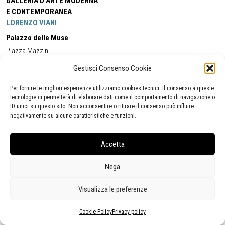
GALLERIA D'ARTE MODERNA
E CONTEMPORANEA
LORENZO VIANI
Palazzo delle Muse
Piazza Mazzini
55049 - Viareggio
Gestisci Consenso Cookie
Tel:
+39 0584 581118
Cell:
+39 338 5714978
(orario apertura Galleria)
Tel:
+39 0584 944580
(orario 09.00/13.00)
Per fornire le migliori esperienze utilizziamo cookies tecnici. Il consenso a queste
Email:
gamc@comune.viareggio.lu.it
tecnologie ci permetterà di elaborare dati come il comportamento di navigazione o
ID unici su questo sito. Non acconsentire o ritirare il consenso può influire
negativamente su alcune caratteristiche e funzioni.
Dichiarazione di accessibilità
Segnalazione di inaccessibilità
Accetta
Politica della privacy
Statistiche
Nega
Visualizza le preferenze
Cookie Policy
Privacy policy